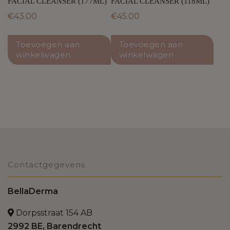
FACIAL CLEANSER (177ML)
FACIAL CLEANSER (118ML)
€
43.00
€
45.00
Toevoegen aan
Toevoegen aan
winkelwagen
winkelwagen
Contactgegevens
BellaDerma
Dorpsstraat 154 AB
2992 BE, Barendrecht