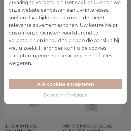
ervaring te verbeteren. Met cookies kunnen we
CLEAR CELL SALICYLIC
CLEAR CELL SALICYLIC
TONIC (118ML)
PADS (60 PADS)
onze website aanpassen aan uw interesses,
€
37.00
€
39.00
snellere laadtijden bieden en u de meest
relevante advertenties tonen. Uw keuze helpt
ons om onze diensten voortdurend te
Toevoegen aan
Toevoegen aan
winkelwagen
winkelwagen
verbeteren en inhoud te bieden die aansluit bij
wat u zoekt. Hieronder kunt u de cookies
accepteren, een selectie accepteren of alles
weigeren
.
Alle cookies accepteren
Beheren of wijzigen
ILUMA INTENSE
MD RESTORING FACIAL
BRIGHTENING
CLEANSER (118ML)