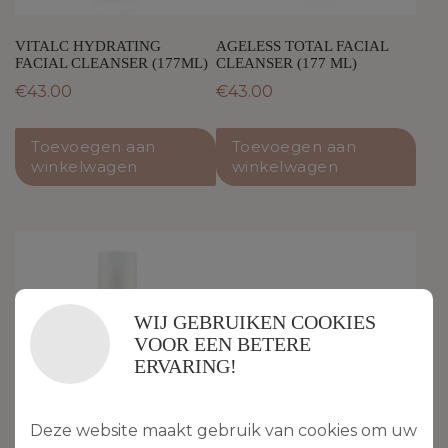
VITALC HYDRATING
AGELESS TOTAL FACIAL
FACIAL CLEANSER (177ML)
CLEANSER (177 ML)
€
43.00
€
43.00
Toevoegen aan
Toevoegen aan
winkelwagen
winkelwagen
WIJ GEBRUIKEN COOKIES
VOOR EEN BETERE
ERVARING!
Deze website maakt gebruik van cookies om uw